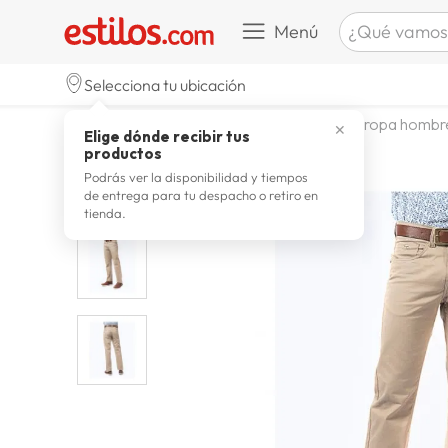
¿Qué vamos a b
Menú
TÉRMINOS M
Selecciona tu ubicación
zapatill
1
.
moda y accesorios
hombre
ropa hombr
✕
Elige dónde recibir tus
celulare
2
.
productos
zapatill
3
.
Podrás ver la disponibilidad y tiempos
de entrega para tu despacho o retiro en
moda
4
.
tienda.
zapatilla
5
.
tv
6
.
laptop
7
.
terrex
8
.
spider
9
.
lavador
10
.