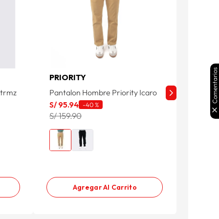
Comentarios
PRIORITY
PRIOR
Xtrmz
Pantalon Hombre Priority Icaro
Priorit
S/
95
.
94
S/
149
.
-
40 %
S/ 159.90
3x1 Com
Agregar Al Carrito