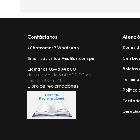
Contáctanos
Atenció
Zonas d
¿Chateamos? WhatsApp
Cambios
Email: sac.virtual@estilos.com.pe
Boletas 
Llámanos 054 604 600
de lun. a vie. de 8:00 a 20:00hrs
Términos
sáb de 9:00 a 12 hrs
Libro de reclamaciones
Política
Tarifario
Derech