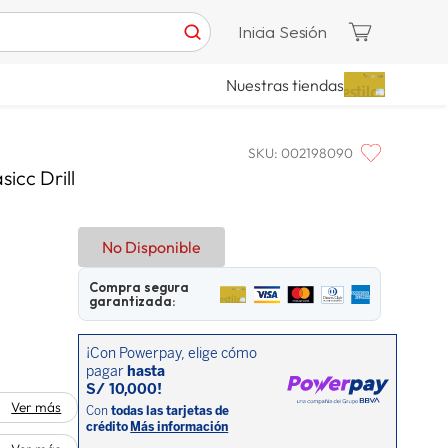
Inicia Sesión
Nuestras tiendas
SKU
:
002198090
sicc Drill
No Disponible
Compra segura
garantizada:
Ver más