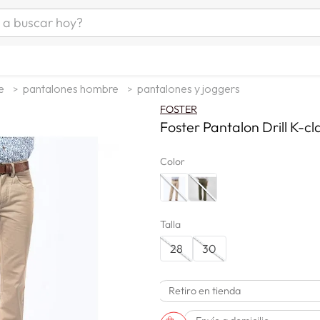
uscar hoy?
ÁS BUSCADOS
as mujer
e
pantalones hombre
pantalones y joggers
s
FOSTER
as hombre
Foster Pantalon Drill K-cla
Color
s
Talla
28
30
man
Retiro en tienda
a