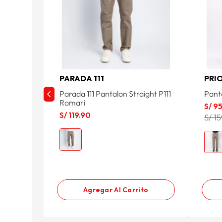
PARADA 111
PRI
Parada 111 Pantalon Straight P111
Pant
Romari
S/
9
S/
119
.
90
S/ 1
Agregar Al Carrito