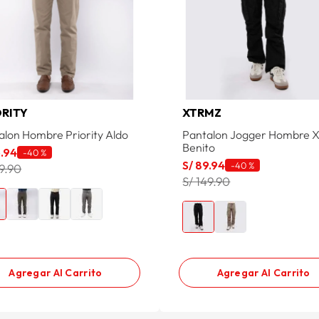
ORITY
XTRMZ
alon Hombre Priority Aldo
Pantalon Jogger Hombre 
Benito
5
.
94
-
40 %
S/
89
.
94
-
40 %
59.90
S/ 149.90
Agregar Al Carrito
Agregar Al Carrito