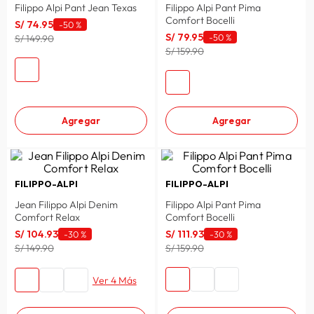
Filippo Alpi Pant Jean Texas
Filippo Alpi Pant Pima
lavadora
10
.
Comfort Bocelli
S/
74
.
95
-
50 %
S/
79
.
95
-
50 %
S/ 149.90
S/ 159.90
Agregar
Agregar
FILIPPO-ALPI
FILIPPO-ALPI
Jean Filippo Alpi Denim
Filippo Alpi Pant Pima
Comfort Relax
Comfort Bocelli
S/
104
.
93
S/
111
.
93
-
30 %
-
30 %
S/ 149.90
S/ 159.90
Ver 4 Más