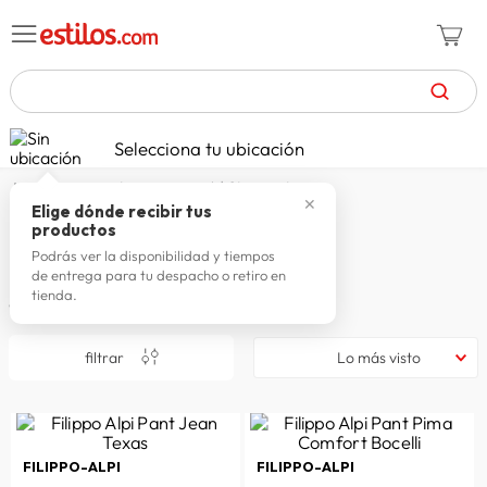
TÉRMINOS MÁS BUSCADOS
Selecciona tu ubicación
zapatillas mujer
1
.
genialmente papá | filippo alpi
✕
celulares
2
.
Elige dónde recibir tus
Genialmente Papá | Filippo Alpi
productos
zapatillas hombre
3
.
Podrás ver la disponibilidad y tiempos
de entrega para tu despacho o retiro en
zapatillas
4
.
tienda.
8
productos
moda
5
.
filtrar
Lo más visto
tv
6
.
spiderman
7
.
laptop
8
.
FILIPPO-ALPI
FILIPPO-ALPI
terrex
9
.