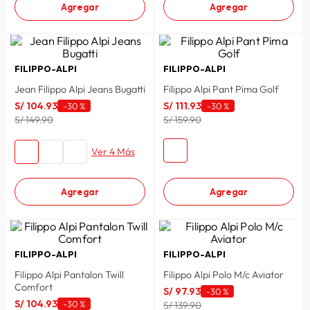
Agregar
Agregar
FILIPPO-ALPI
FILIPPO-ALPI
Jean Filippo Alpi Jeans Bugatti
Filippo Alpi Pant Pima Golf
S/
104
.
93
S/
111
.
93
-
30 %
-
30 %
S/ 149.90
S/ 159.90
Ver 4 Más
Agregar
Agregar
FILIPPO-ALPI
FILIPPO-ALPI
Filippo Alpi Pantalon Twill
Filippo Alpi Polo M/c Aviator
Comfort
S/
97
.
93
-
30 %
S/
104
.
93
-
30 %
S/ 139.90