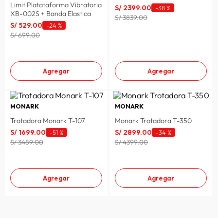
Limit Platataforma Vibratoria
S/
2399
.
00
-
38 %
lavadora
10
.
XB-002S + Banda Elastica
S/ 3839.00
S/
529
.
00
-
24 %
S/ 699.00
Agregar
Agregar
MONARK
MONARK
Trotadora Monark T-107
Monark Trotadora T-350
S/
1699
.
00
S/
2899
.
00
-
51 %
-
34 %
S/ 3489.00
S/ 4399.00
Agregar
Agregar