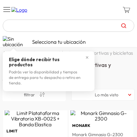
TÉRMINOS MÁS BUSCADOS
Selecciona tu ubicación
zapatillas mujer
1
.
genialmente papá | máquinas deportivas y bicicletas
✕
celulares
2
.
Elige dónde recibir tus
Genialmente Papá | Máquinas Deportivas y
productos
zapatillas hombre
bicicletas
3
.
Podrás ver la disponibilidad y tiempos
de entrega para tu despacho o retiro en
4
productos
moda
4
.
tienda.
zapatillas
5
.
filtrar
Lo más visto
tv
6
.
terrex
7
.
laptop
8
.
MONARK
LIMIT
spiderman
9
.
Monark Gimnasio G-2300