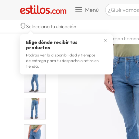
¿Qué vamos a b
Menú
TÉRMINOS M
Selecciona tu ubicación
zapatill
1
.
moda y accesorios
hombre
ropa hombr
✕
Elige dónde recibir tus
celulare
2
.
productos
zapatill
3
.
Podrás ver la disponibilidad y tiempos
de entrega para tu despacho o retiro en
moda
4
.
tienda.
zapatilla
5
.
tv
6
.
laptop
7
.
terrex
8
.
spider
9
.
lavador
10
.