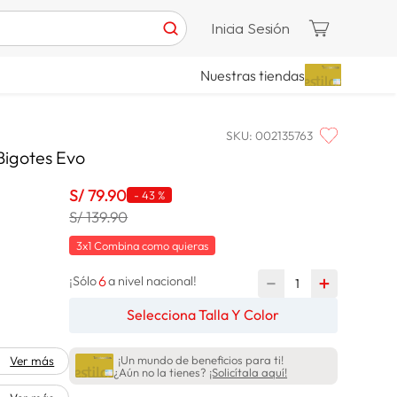
Inicia Sesión
Nuestras tiendas
SKU
:
002135763
 Bigotes Evo
S/
79
.
90
-
43 %
S/ 139.90
3x1 Combina como quieras
6
－
＋
¡Sólo
a nivel nacional!
Selecciona Talla Y Color
¡Un mundo de beneficios para ti!
Ver más
¿Aún no la tienes?
¡Solicítala aquí!