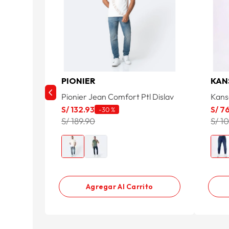
PIONIER
KAN
Pionier Jean Comfort Ptl Dislav
Kans
S/
132
.
93
S/
7
-
30 %
S/ 189.90
S/ 1
Agregar Al Carrito