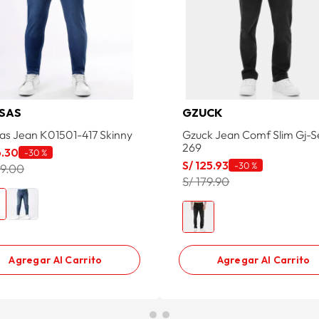
SAS
GZUCK
as Jean K01501-417 Skinny
Gzuck Jean Comf Slim Gj-S
269
6
.
30
-
30 %
S/
125
.
93
-
30 %
09.00
S/ 179.90
Agregar Al Carrito
Agregar Al Carrito