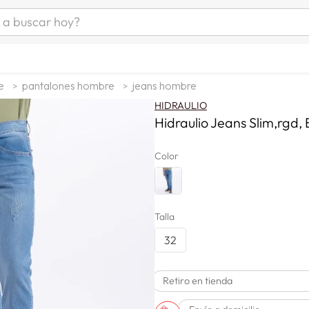
uscar hoy?
ÁS BUSCADOS
as mujer
e
pantalones hombre
jeans hombre
s
HIDRAULIO
as hombre
Hidraulio Jeans Slim,rgd,
Color
s
Talla
32
man
Retiro en tienda
a