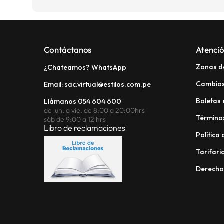
Contáctanos
Atenció
Zonas d
¿Chateamos? WhatsApp
Cambios
Email: sac.virtual@estilos.com.pe
Boletas 
Llámanos 054 604 600
de lun. a vie. de 8:00 a 20:00hrs
Términos
sáb de 9:00 a 12 hrs
Libro de reclamaciones
Política
Tarifario
Derech