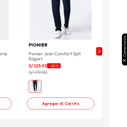
Comentarios
PIONIER
PARADA
erie
Pionier Jean Comfort Sptl
Parada 
Edgart
P111 Sa
S/
125
.
93
S/
104
.
-
30 %
S/ 179.90
S/ 149.
Agregar Al Carrito