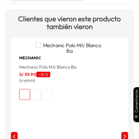
Clientes que vieron este producto
también vieron
MECHANIC
Mechanic Polo M/c Blanco Ba
H
S/
59
.
90
S
-
14 %
S/ 69.90
S
Comentarios