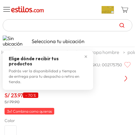
TÉRMINOS MÁS BUSCADOS
Selecciona tu ubicación
zapatillas mujer
1
.
moda y accesorios
hombre
ropa hombre
pol
✕
celulares
2
.
Elige dónde recibir tus
productos
SKU
:
002175750
HIDRAULIO
zapatillas hombre
3
.
Hidraulio Polo Crdnd Zen
Podrás ver la disponibilidad y tiempos
de entrega para tu despacho o retiro en
moda
4
.
tienda.
zapatillas
5
.
S/
23
.
97
-
70 %
tv
6
.
S/ 79.90
laptop
7
.
3x1 Combina como quieras
Color
terrex
8
.
spiderman
9
.