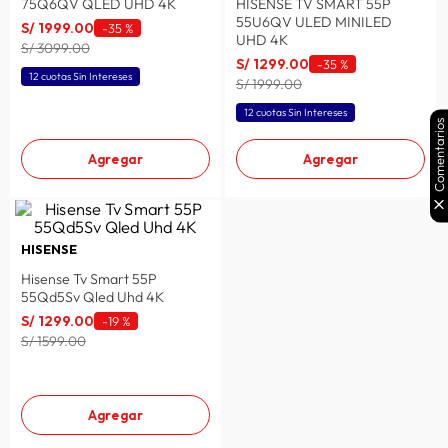
75Q6QV QLED UHD 4K
HISENSE TV SMART 55P
55U6QV ULED MINILED
S/
1999
.
00
-
35 %
UHD 4K
S/ 3099.00
S/
1299
.
00
-
35 %
12 cuotas Sin Intereses
S/ 1999.00
12 cuotas Sin Intereses
Comentarios
Agregar
Agregar
HISENSE
Hisense Tv Smart 55P
55Qd5Sv Qled Uhd 4K
S/
1299
.
00
-
19 %
S/ 1599.00
Agregar