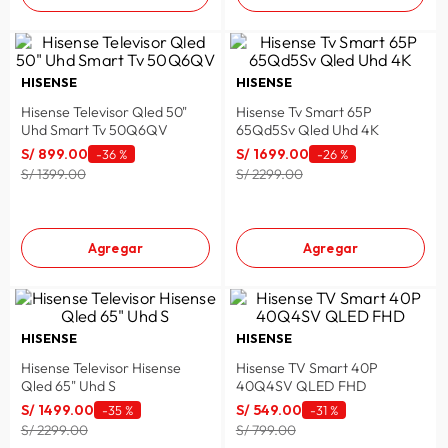
HISENSE
HISENSE
Hisense Televisor Qled 50"
Hisense Tv Smart 65P
Uhd Smart Tv 50Q6QV
65Qd5Sv Qled Uhd 4K
S/
899
.
00
S/
1699
.
00
-
36 %
-
26 %
S/ 1399.00
S/ 2299.00
Agregar
Agregar
HISENSE
HISENSE
Hisense Televisor Hisense
Hisense TV Smart 40P
Qled 65" Uhd S
40Q4SV QLED FHD
S/
1499
.
00
S/
549
.
00
-
35 %
-
31 %
S/ 2299.00
S/ 799.00