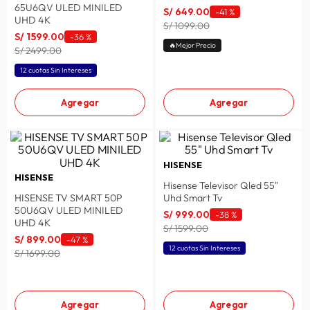
65U6QV ULED MINILED
S/
649
.
00
-
41 %
lavadora
10
.
UHD 4K
S/ 1099.00
S/
1599
.
00
-
36 %
🔥Mejor Precio
S/ 2499.00
12 cuotas Sin Intereses
Agregar
Agregar
HISENSE
HISENSE
Hisense Televisor Qled 55"
HISENSE TV SMART 50P
Uhd Smart Tv
50U6QV ULED MINILED
S/
999
.
00
-
38 %
UHD 4K
S/ 1599.00
S/
899
.
00
-
47 %
12 cuotas Sin Intereses
S/ 1699.00
Agregar
Agregar