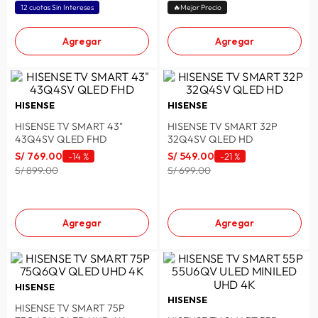
12 cuotas Sin Intereses
🔥Mejor Precio
Agregar
Agregar
HISENSE
HISENSE
HISENSE TV SMART 43"
HISENSE TV SMART 32P
43Q4SV QLED FHD
32Q4SV QLED HD
S/
769
.
00
S/
549
.
00
-
14 %
-
21 %
S/ 899.00
S/ 699.00
Agregar
Agregar
HISENSE
HISENSE
HISENSE TV SMART 75P