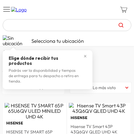
TÉRMINOS MÁS BUSCADOS
Selecciona tu ubicación
zapatillas mujer
1
.
hisense
✕
celulares
2
.
Elige dónde recibir tus
HISENSE
productos
zapatillas hombre
3
.
Podrás ver la disponibilidad y tiempos
13
productos
de entrega para tu despacho o retiro en
moda
4
.
tienda.
filtrar
Lo más visto
zapatillas
5
.
tv
6
.
terrex
7
.
HISENSE
laptop
8
.
HISENSE
Hisense TV Smart 43P
spiderman
9
.
HISENSE TV SMART 65P
43Q6QV QLED UHD 4K