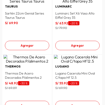
TAURUS
LUMINARC
Sartén 22cm Genial Series
Luminarc Set X6 Vaso Alto
Taurus Taurus
Eiffel Grey 35
S/
69
.
90
S/
63
.
92
-
20 %
S/ 79.90
Agregar
Agregar
THERMOS
LUGANO
Thermos De Acero
Lugano Cacerola Mini Oval
Decorados P/alimentos 2
C/tapa Hf 12.5
S/
48
.
92
S/
55
.
92
-
30 %
-
20 %
S/ 69.89
S/ 69.90