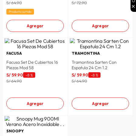
S/ 64.90
S/ 72.90
Producto surtido
Agregar
Agregar
FACUSA
TRAMONTINA
Facusa Set De Cubiertos 16
Tramontina Sarten Con
Piezas Mod 58
Espatula 24 Cm 1.2
S/
59
.
90
S/
59
.
90
-
8 %
-
8 %
S/ 64.90
S/ 64.90
Agregar
Agregar
SNOOPY