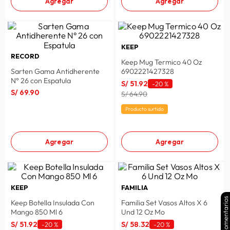
Agregar
Agregar
KEEP
RECORD
Keep Mug Termico 40 Oz
Sarten Gama Antidherente
6902221427328
N° 26 con Espatula
S/
51
.
92
-
20 %
S/
69
.
90
S/ 64.90
Producto surtido
Agregar
Agregar
KEEP
FAMILIA
Comentarios
Keep Botella Insulada Con
Familia Set Vasos Altos X 6
Mango 850 Ml 6
Und 12 Oz Mo
S/
51
.
92
S/
58
.
32
-
20 %
-
20 %