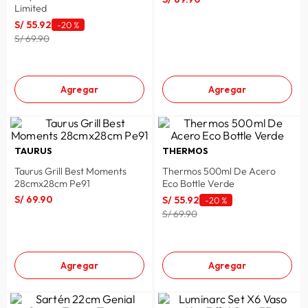
Limited
S/
55
.
92
-
20 %
S/ 69.90
Agregar
Agregar
TAURUS
THERMOS
Taurus Grill Best Moments
Thermos 500ml De Acero
28cmx28cm Pe91
Eco Bottle Verde
S/
69
.
90
S/
55
.
92
-
20 %
S/ 69.90
Agregar
Agregar