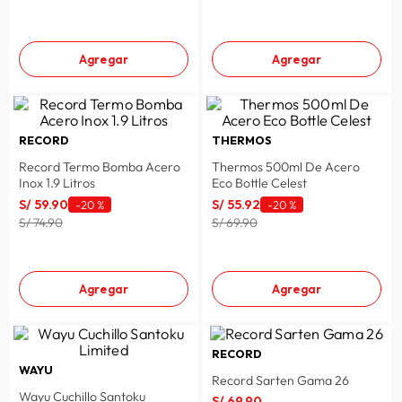
Agregar
Agregar
RECORD
THERMOS
Record Termo Bomba Acero
Thermos 500ml De Acero
Inox 1.9 Litros
Eco Bottle Celest
S/
59
.
90
S/
55
.
92
-
20 %
-
20 %
S/ 74.90
S/ 69.90
Agregar
Agregar
RECORD
WAYU
Record Sarten Gama 26
Wayu Cuchillo Santoku
S/
69
.
90