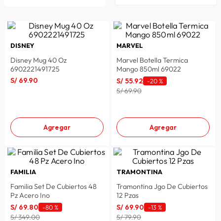
lavadora
10
.
DISNEY
MARVEL
Disney Mug 40 Oz
Marvel Botella Termica
6902221491725
Mango 850ml 69022
S/
69
.
90
S/
55
.
92
-
20 %
S/ 69.90
Agregar
Agregar
FAMILIA
TRAMONTINA
Familia Set De Cubiertos 48
Tramontina Jgo De Cubiertos
Pz Acero Ino
12 Pzas
S/
69
.
80
S/
69
.
90
-
80 %
-
13 %
S/ 349.00
S/ 79.90