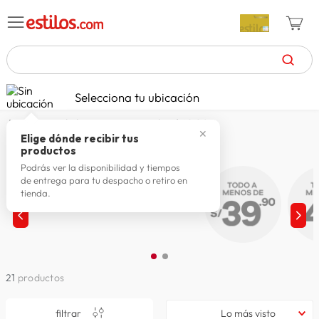
TÉRMINOS MÁS BUSCADOS
Selecciona tu ubicación
zapatillas mujer
1
.
todo hogar a menos de s/ 69.90
✕
celulares
2
.
Elige dónde recibir tus
Todo hogar a menos de S/ 69.90
productos
zapatillas hombre
3
.
Podrás ver la disponibilidad y tiempos
de entrega para tu despacho o retiro en
moda
4
.
tienda.
zapatillas
5
.
tv
6
.
laptop
7
.
21
productos
terrex
8
.
spiderman
9
.
filtrar
Lo más visto