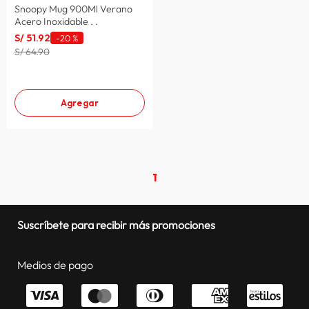
Snoopy Mug 900Ml Verano
Acero Inoxidable . .
S/
51
.
92
-
20 %
S/ 64.90
Agregar
1
Suscríbete para recibir más promociones
Medios de pago