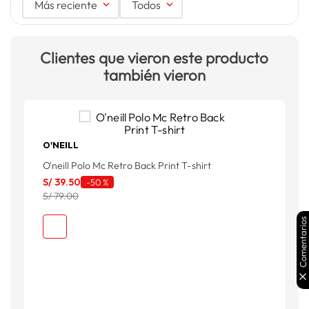
Más reciente
Todos
Clientes que vieron este producto
también vieron
O'NEILL
O'neill Polo Mc Retro Back Print T-shirt
G
S
S/
39
.
50
-
50 %
S/ 79.00
Comentarios