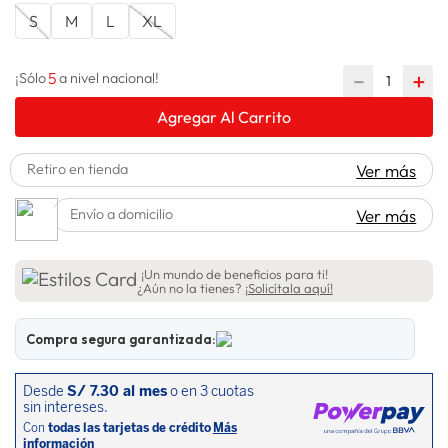
S
M
L
XL
lavadora
10
.
5
－
＋
¡Sólo
a nivel nacional!
Agregar Al Carrito
Retiro en tienda
Ver más
Envío a domicilio
Ver más
¡Un mundo de beneficios para ti!
¿Aún no la tienes?
¡Solicítala aquí!
Compra segura garantizada: