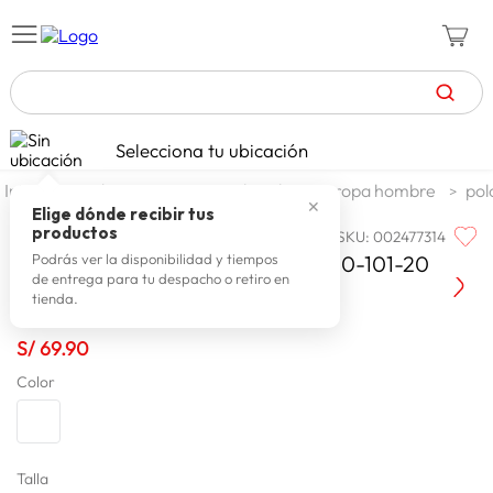
TÉRMINOS MÁS BUSCADOS
Selecciona tu ubicación
zapatillas mujer
1
.
moda y accesorios
hombre
ropa hombre
pol
✕
celulares
2
.
Elige dónde recibir tus
productos
SKU
:
002477314
HUNTINGTON
zapatillas hombre
3
.
Huntington Polo M/C Blank/Bol 630-101-20
Podrás ver la disponibilidad y tiempos
de entrega para tu despacho o retiro en
moda
4
.
tienda.
zapatillas
5
.
S/
69
.
90
tv
6
.
Color
terrex
7
.
laptop
8
.
spiderman
Talla
9
.