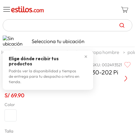
TÉRMINOS MÁS BUSCADOS
Selecciona tu ubicación
zapatillas mujer
1
.
moda y accesorios
hombre
ropa hombre
pol
✕
celulares
2
.
Elige dónde recibir tus
productos
SKU
:
002493521
HUNTINGTON
zapatillas hombre
3
.
Huntington Polo M/c Color 630-030-202 Pi
Podrás ver la disponibilidad y tiempos
de entrega para tu despacho o retiro en
zapatillas
4
.
tienda.
moda
5
.
S/
69
.
90
tv
6
.
Color
spiderman
7
.
laptop
8
.
terrex
Talla
9
.