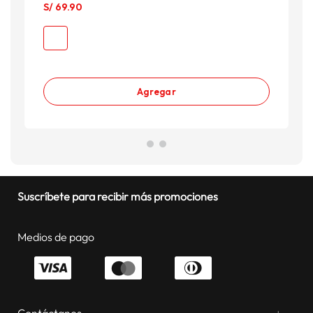
S/
69
.
90
S
S
Agregar
Suscríbete para recibir más promociones
Medios de pago