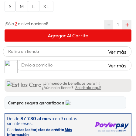
S
M
L
XL
lavadora
10
.
2
－
＋
¡Sólo
a nivel nacional!
Agregar Al Carrito
Retiro en tienda
Ver más
Envío a domicilio
Ver más
¡Un mundo de beneficios para ti!
¿Aún no la tienes?
¡Solicítala aquí!
Compra segura garantizada: