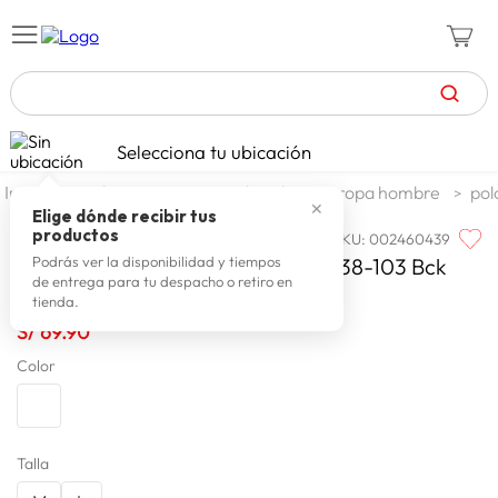
TÉRMINOS MÁS BUSCADOS
Selecciona tu ubicación
celulares
1
.
moda y accesorios
hombre
ropa hombre
pol
✕
zapatillas mujer
2
.
Elige dónde recibir tus
productos
SKU
:
002460439
HUNTINGTON
zapatillas hombre
3
.
Huntington Polo M/cnegro 630-038-103 Bck
Podrás ver la disponibilidad y tiempos
de entrega para tu despacho o retiro en
moda
4
.
tienda.
zapatillas
S/
69
.
90
5
.
Color
tv
6
.
laptop
7
.
terrex
8
.
Talla
cocina
9
.