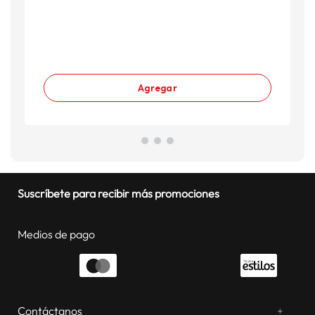
G
S
Agregar
Suscríbete para recibir más promociones
Medios de pago
Contáctanos
+