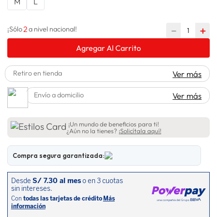
M
L
lavadora
10
.
2
－
＋
¡Sólo
a nivel nacional!
Agregar Al Carrito
Retiro en tienda
Ver más
Envío a domicilio
Ver más
¡Un mundo de beneficios para ti!
¿Aún no la tienes?
¡Solicítala aquí!
Compra segura garantizada: