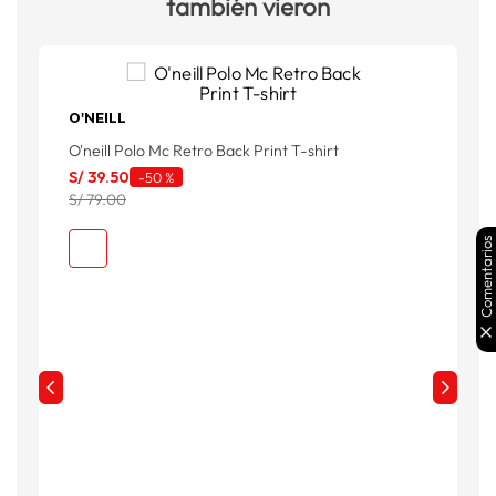
también vieron
O'NEILL
O'neill Polo Mc Retro Back Print T-shirt
S/
39
.
50
-
50 %
S/ 79.00
Comentarios