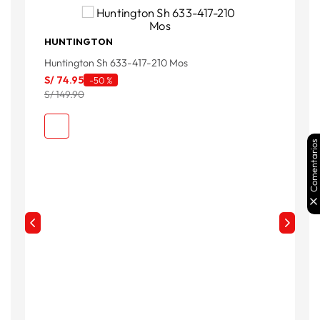
HUNTINGTON
Huntington Sh 633-417-210 Mos
H
S/
74
.
95
S
-
50 %
S/ 149.90
S
Comentarios