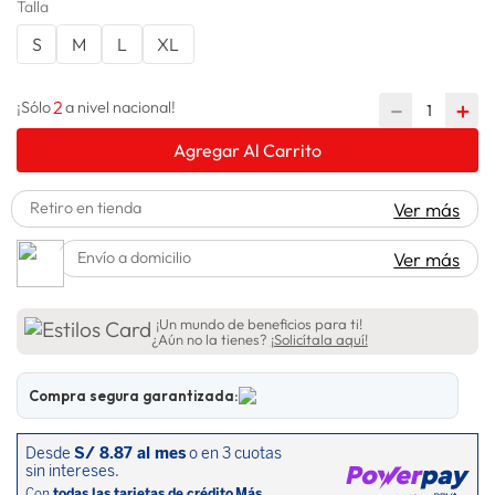
Talla
lavadora
10
.
S
M
L
XL
2
－
＋
¡Sólo
a nivel nacional!
Agregar Al Carrito
Retiro en tienda
Ver más
Envío a domicilio
Ver más
¡Un mundo de beneficios para ti!
¿Aún no la tienes?
¡Solicítala aquí!
Compra segura garantizada: