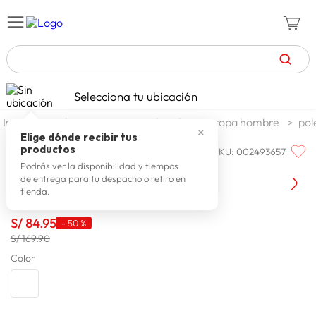
TÉRMINOS MÁS BUSCADOS
Selecciona tu ubicación
zapatillas mujer
1
.
moda y accesorios
hombre
ropa hombre
pol
✕
celulares
2
.
Elige dónde recibir tus
productos
SKU
:
002493657
HUNTINGTON
zapatillas hombre
3
.
Huntington Szh 633-433-210 For
Podrás ver la disponibilidad y tiempos
de entrega para tu despacho o retiro en
moda
4
.
tienda.
zapatillas
5
.
S/
84
.
95
-
50 %
tv
6
.
S/ 169.90
terrex
Color
7
.
laptop
8
.
spiderman
9
.