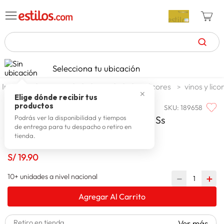
TÉRMINOS MÁS BUSCADOS
Selecciona tu ubicación
celulares
1
.
alimentos y bebidas
bebidas y licores
vinos y lico
✕
zapatillas mujer
2
.
Elige dónde recibir tus
productos
SKU
:
189658
HACIENDA DEL ABUELO
zapatillas hombre
3
.
Hacienda Del Abuelo Vino Blanco Ss
Podrás ver la disponibilidad y tiempos
de entrega para tu despacho o retiro en
moda
4
.
tienda.
zapatillas
5
.
S/
19
.
90
tv
6
.
10+ unidades a nivel nacional
－
＋
laptop
7
.
Agregar Al Carrito
terrex
8
.
cocina
9
.
Retiro en tienda
Ver más