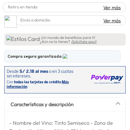
lavadora
Retiro en tienda
Ver más
10
.
Envío a domicilio
Ver más
¡Un mundo de beneficios para ti!
¿Aún no la tienes?
¡Solicítala aquí!
Compra segura garantizada:
Características y descripción
- Nombre del Vino: Tinto Semiseco - Zona de