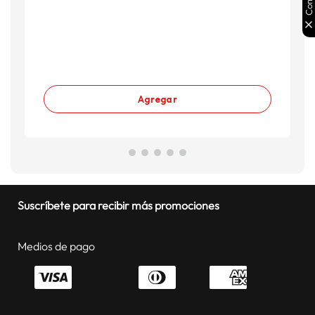
S
S
Agregar
Suscríbete para recibir más promociones
Medios de pago