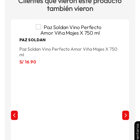
Clientes que vieron este producto
también vieron
PAZ SOLDAN
Paz Soldan Vino Perfecto Amor Viña Majes X 750
ml
S/
16
.
90
Comentarios
S