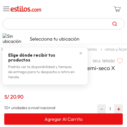
TÉRMINOS MÁS BUSCADOS
Selecciona tu ubicación
zapatillas mujer
1
.
alimentos y bebidas
bebidas y licores
vinos y lico
✕
celulares
2
.
Elige dónde recibir tus
productos
SKU
:
189650
HACIENDA DEL ABUELO
zapatillas hombre
3
.
Hacienda Del Abuelo Vino Tinto Semi-seco X
Podrás ver la disponibilidad y tiempos
de entrega para tu despacho o retiro en
zapatillas
4
.
750
tienda.
moda
5
.
tv
6
.
S/
20
.
90
spiderman
7
.
10+ unidades a nivel nacional
－
＋
laptop
8
.
Agregar Al Carrito
terrex
9
.