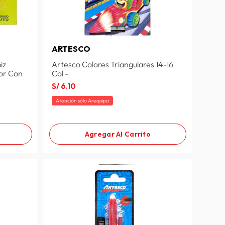
ARTESCO
iz
Artesco Colores Triangulares 14-16
dor Con
Col -
S/
6
.
10
Atención sólo Arequipa
Agregar Al Carrito