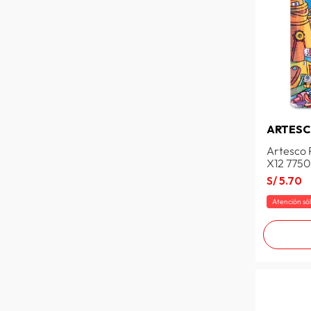
ARTES
Artesco
X12 775
S/
5
.
70
Atención só