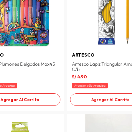
CO
ARTESCO
 Plumones Delgados Max45
Artesco Lapiz Triangular Ama
0
C/b
S/
4
.
90
lo Arequipa
Atención sólo Arequipa
Agregar Al Carrito
Agregar Al Carrito