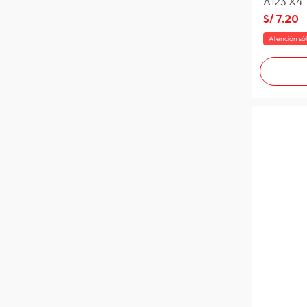
A123 X4
S/
7
.
20
Atención só