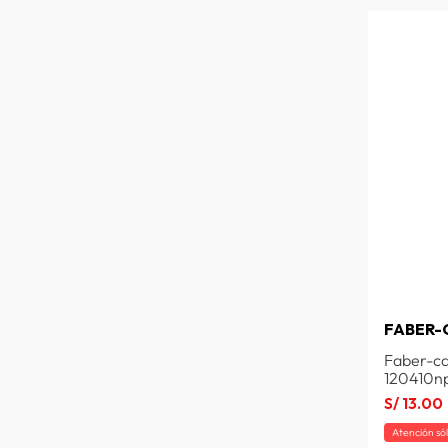
FABER-
Faber-ca
120410n
S/
13
.
00
Atención só