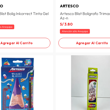
CO
ARTESCO
list Bolig Inkorrect Tinta Gel
Artesco Blist Boligrafo Trima
Az-n
S/
3
.
80
lo Arequipa
Atención sólo Arequipa
Agregar Al Carrito
Agregar Al Carrito