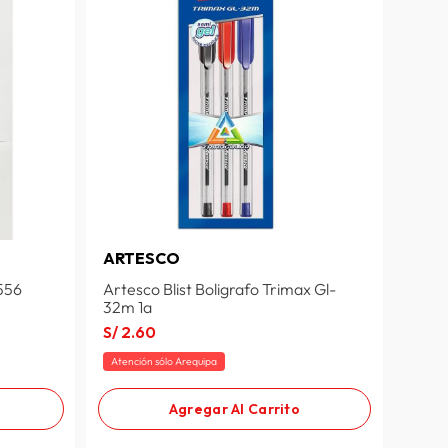
ARTESCO
556
Artesco Blist Boligrafo Trimax Gl-
32m 1a
S/
2
.
60
Atención sólo Arequipa
Agregar Al Carrito