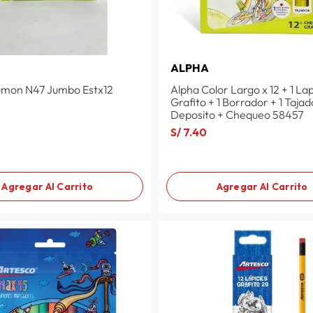
ALPHA
umon N47 Jumbo Estx12
Alpha Color Largo x 12 + 1 Lap
Grafito + 1 Borrador + 1 Taja
Deposito + Chequeo 58457
S/
7
.
40
Agregar Al Carrito
Agregar Al Carrito