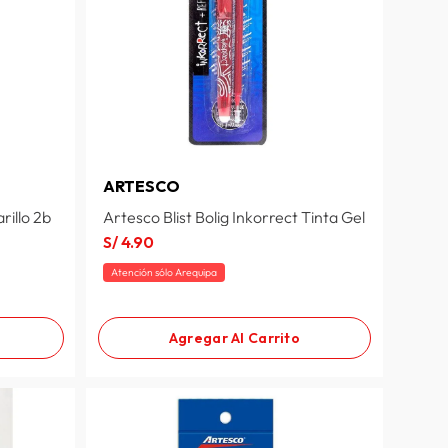
ARTESCO
rillo 2b
Artesco Blist Bolig Inkorrect Tinta Gel
S/
4
.
90
Atención sólo Arequipa
Agregar Al Carrito