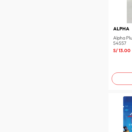
ALPHA
Alpha Pl
54557
S/
13
.
00