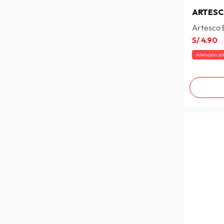
ARTES
Artesco B
S/
4
.
90
Atención só