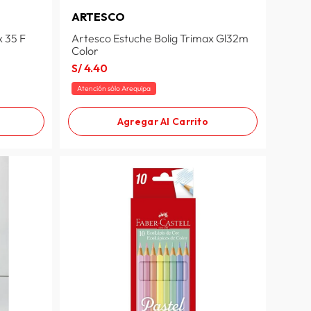
ARTESCO
x 35 F
Artesco Estuche Bolig Trimax Gl32m
Color
S/
4
.
40
Atención sólo Arequipa
Agregar Al Carrito