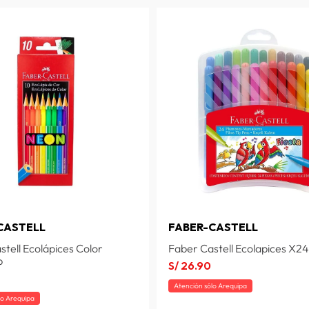
CASTELL
FABER-CASTELL
stell Ecolápices Color
Faber Castell Ecolapices X24
p
S/
26
.
90
Atención sólo Arequipa
lo Arequipa