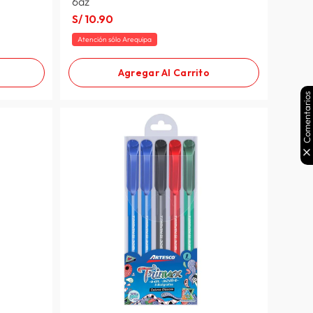
6az
S/
10
.
90
Atención sólo Arequipa
Agregar Al Carrito
Comentarios