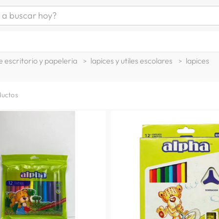
uscar hoy?
ÁS BUSCADOS
as mujer
e escritorio y papeleria
lapices y utiles escolares
lapices
s
as hombre
ductos
s
man
a