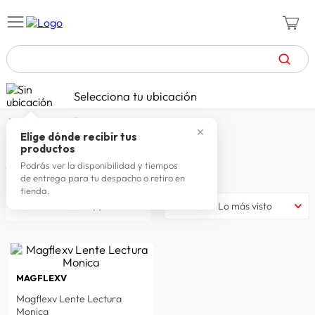
TÉRMINOS MÁS BUSCADOS
Selecciona tu ubicación
celulares
1
.
magflexv
✕
zapatillas mujer
2
.
Elige dónde recibir tus
MAGFLEXV
productos
zapatillas hombre
3
.
Podrás ver la disponibilidad y tiempos
1
producto
de entrega para tu despacho o retiro en
moda
4
.
tienda.
filtrar
Lo más visto
zapatillas
5
.
tv
6
.
laptop
7
.
MAGFLEXV
terrex
8
.
Magflexv Lente Lectura
lavadora
9
.
Monica