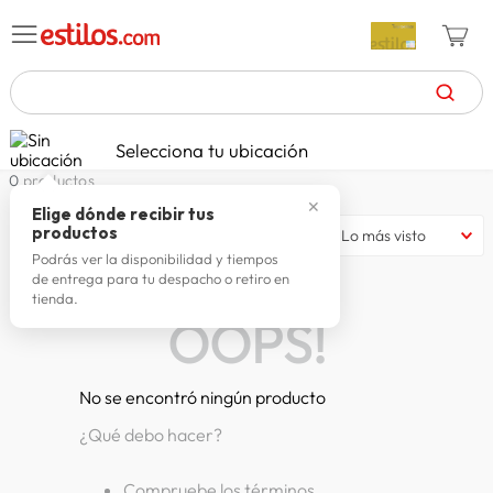
TÉRMINOS MÁS BUSCADOS
Selecciona tu ubicación
zapatillas mujer
1
.
0
productos
✕
celulares
2
.
Elige dónde recibir tus
productos
Lo más visto
zapatillas hombre
3
.
Podrás ver la disponibilidad y tiempos
de entrega para tu despacho o retiro en
moda
4
.
tienda.
OOPS!
zapatillas
5
.
tv
6
.
No se encontró ningún producto
terrex
7
.
¿Qué debo hacer?
laptop
8
.
spiderman
9
.
Compruebe los términos