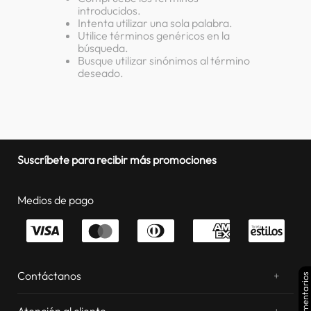
introducidos.
lavadora
10
.
Intenta utilizar una sola palabra.
Utilice términos genéricos en la
búsqueda.
Busque utilizar sinónimos al término
deseado.
Suscríbete para recibir más promociones
Medios de pago
Contáctanos
+
Comentarios
¿Chateamos? Whatsapp
atentos a tus consultas