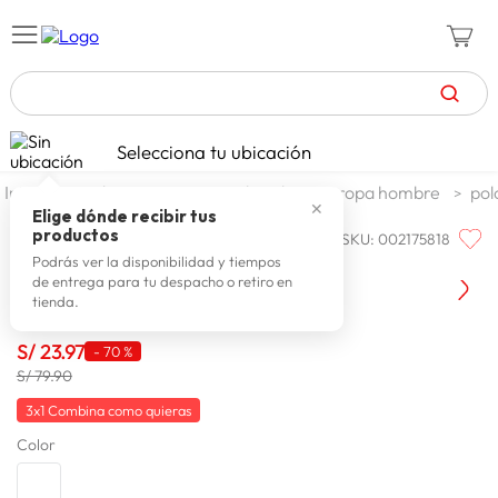
TÉRMINOS MÁS BUSCADOS
Selecciona tu ubicación
zapatillas mujer
1
.
moda y accesorios
hombre
ropa hombre
pol
✕
celulares
2
.
Elige dónde recibir tus
productos
SKU
:
002175818
MECHANIC
zapatillas hombre
3
.
Mechanic Polo Calix
Podrás ver la disponibilidad y tiempos
de entrega para tu despacho o retiro en
moda
4
.
tienda.
zapatillas
5
.
S/
23
.
97
-
70 %
tv
6
.
S/ 79.90
laptop
7
.
3x1 Combina como quieras
Color
terrex
8
.
spiderman
9
.