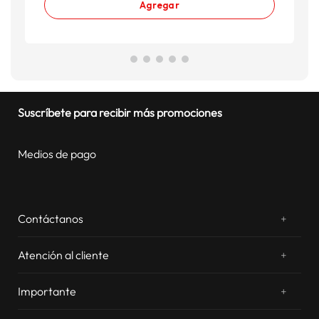
Agregar
Suscríbete para recibir más promociones
Medios de pago
Contáctanos
+
¿Chateamos? Whatsapp
atentos a tus consultas
Atención al cliente
+
Email: sac.virtual@estilos.com.pe
Zonas de despacho
sac.virtual@estilos.com.pe
Importante
+
Cambios y devoluciones
Nosotros
Llámanos al 054 604 600