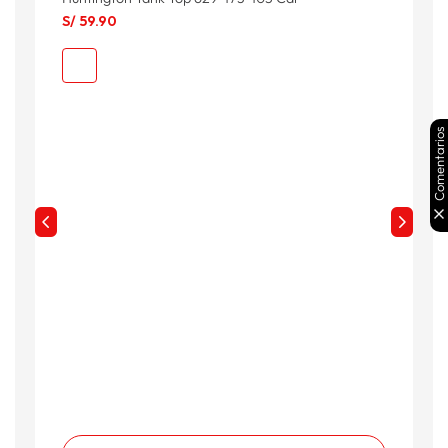
S
S/
59
.
90
S
Comentarios