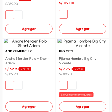
S/
119
.
00
S/ 89.90
Agregar
Agregar
ANDRE MERCIER
BIG CITY
Andre Mercier Polo + Short
Pijama Hombre Big City
Adem
Vicente
S/
62
.
93
S/
69
.
90
-
30 %
-
22 %
S/ 89.90
S/ 89.90
3x1 Combina como quieras
Agregar
Agregar