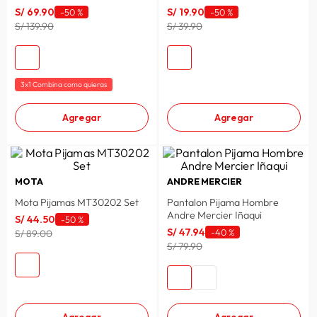
S/
69
.
90
S/
19
.
90
-
50 %
-
50 %
lavadora
10
.
S/ 139.90
S/ 39.90
3x1 Combina como quieras
Agregar
Agregar
MOTA
ANDRE MERCIER
Mota Pijamas MT30202 Set
Pantalon Pijama Hombre
Andre Mercier Iñaqui
S/
44
.
50
-
50 %
S/
47
.
94
-
40 %
S/ 89.00
S/ 79.90
Agregar
Agregar