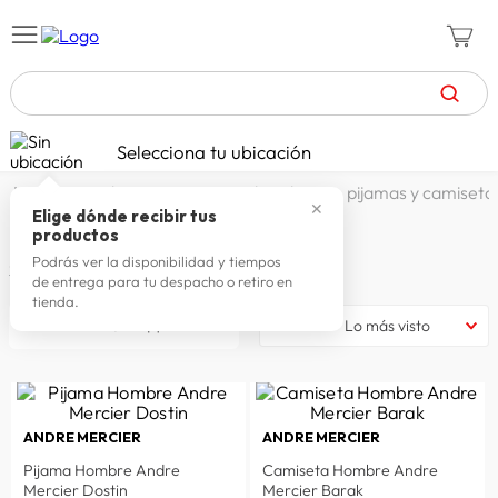
TÉRMINOS MÁS BUSCADOS
Selecciona tu ubicación
zapatillas mujer
1
.
moda y accesorios
hombre
pijamas y camiseta
✕
celulares
2
.
Elige dónde recibir tus
PIJAMAS Y CAMISETAS
productos
zapatillas hombre
3
.
Podrás ver la disponibilidad y tiempos
23
productos
de entrega para tu despacho o retiro en
moda
4
.
tienda.
filtrar
Lo más visto
zapatillas
5
.
tv
6
.
terrex
7
.
ANDRE MERCIER
ANDRE MERCIER
laptop
8
.
Pijama Hombre Andre
Camiseta Hombre Andre
spiderman
9
.
Mercier Dostin
Mercier Barak