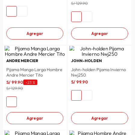
S/ 129.90
Agregar
Agregar
ANDRE MERCIER
JOHN-HOLDEN
Pijama Manga Larga Hombre
John-holden Pijama Invierno
Andre Mercier Tito
Nwj250
S/
99
.
90
S/
99
.
90
-
23 %
S/ 129.90
Agregar
Agregar