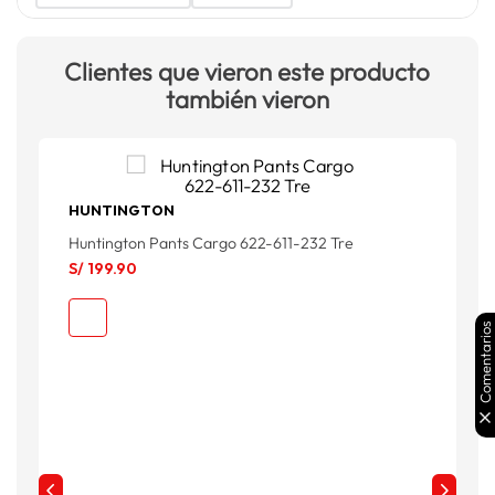
Clientes que vieron este producto
también vieron
HUNTINGTON
Huntington Pants Cargo 622-611-232 Tre
H
S/
199
.
90
S
Comentarios