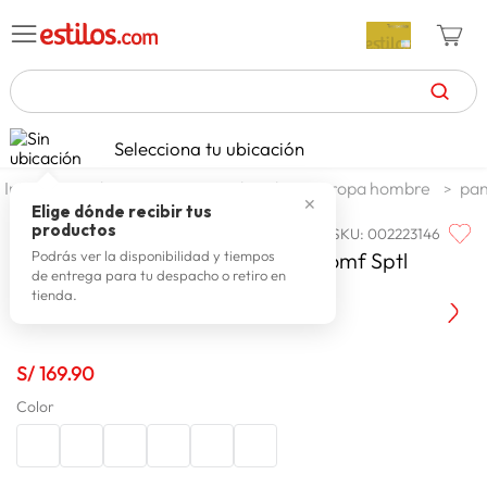
TÉRMINOS MÁS BUSCADOS
Selecciona tu ubicación
celulares
1
.
moda y accesorios
hombre
ropa hombre
pan
✕
zapatillas mujer
2
.
Elige dónde recibir tus
productos
SKU
:
002223146
NORTON
zapatillas hombre
3
.
Pantalon Norton Pant Twill Sup Comf Sptl
Podrás ver la disponibilidad y tiempos
de entrega para tu despacho o retiro en
moda
4
.
Mayce
tienda.
zapatillas
5
.
tv
6
.
S/
169
.
90
laptop
7
.
Color
terrex
8
.
cocina
9
.