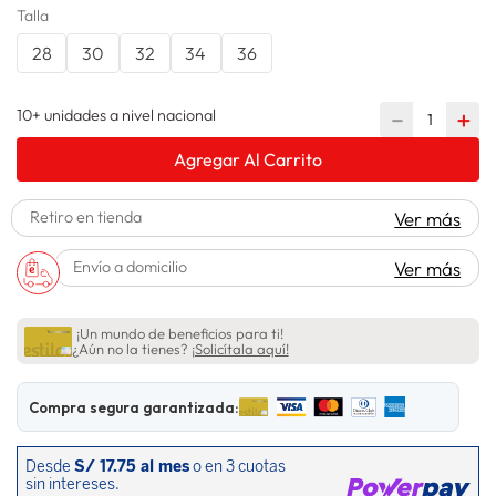
Talla
lavadora
10
.
28
30
32
34
36
10+ unidades a nivel nacional
－
＋
Agregar Al Carrito
Retiro en tienda
Ver más
Envío a domicilio
Ver más
¡Un mundo de beneficios para ti!
¿Aún no la tienes?
¡Solicítala aquí!
Compra segura garantizada: