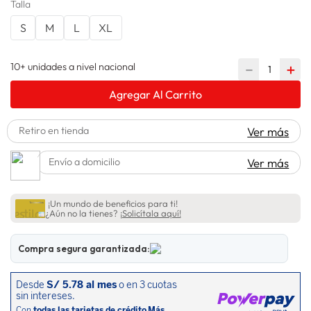
Talla
spiderman
10
.
S
M
L
XL
10+ unidades a nivel nacional
－
＋
Agregar Al Carrito
Retiro en tienda
Ver más
Envío a domicilio
Ver más
¡Un mundo de beneficios para ti!
¿Aún no la tienes?
¡Solicítala aquí!
Compra segura garantizada: