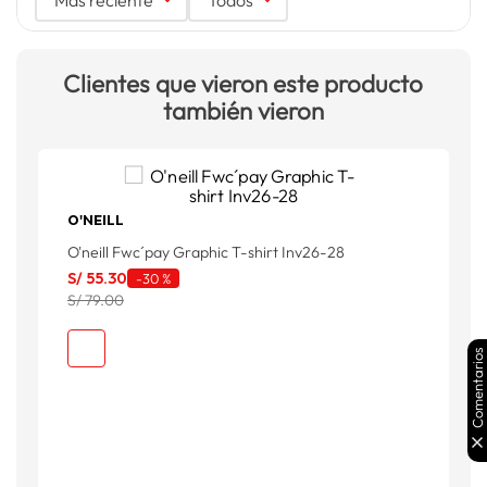
Clientes que vieron este producto
también vieron
O'NEILL
O'neill Fwc´pay Graphic T-shirt Inv26-28
P
S
S/
55
.
30
-
30 %
S/ 79.00
Comentarios