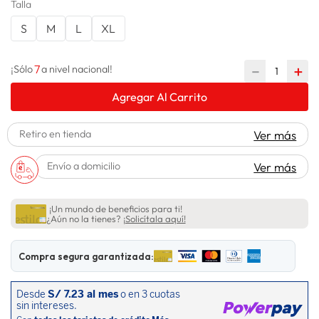
Talla
lavadora
10
.
S
M
L
XL
7
－
＋
¡Sólo
a nivel nacional!
Agregar Al Carrito
Retiro en tienda
Ver más
Envío a domicilio
Ver más
¡Un mundo de beneficios para ti!
¿Aún no la tienes?
¡Solicítala aquí!
Compra segura garantizada: