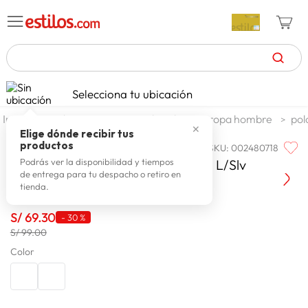
TÉRMINOS MÁS BUSCADOS
Selecciona tu ubicación
zapatillas mujer
1
.
moda y accesorios
hombre
ropa hombre
pol
✕
celulares
2
.
Elige dónde recibir tus
productos
SKU
:
002480718
O'NEILL
zapatillas hombre
3
.
O'Neill Polo M/L O´Riginals Hybrid L/Slv
Podrás ver la disponibilidad y tiempos
de entrega para tu despacho o retiro en
moda
4
.
tienda.
zapatillas
5
.
S/
69
.
30
-
30 %
tv
6
.
S/ 99.00
laptop
Color
7
.
terrex
8
.
spiderman
9
.