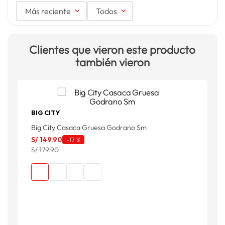
Más reciente
Todos
Clientes que vieron este producto
también vieron
BIG CITY
Big City Casaca Gruesa Godrano Sm
C
S/
149
.
90
S
-
17 %
S/ 179.90
S