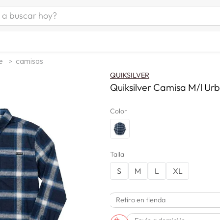
uscar hoy?
ÁS BUSCADOS
s
e
camisas
as mujer
QUIKSILVER
as hombre
Quiksilver Camisa M/l Urb
Color
s
Talla
S
M
L
XL
a
Retiro en tienda
man