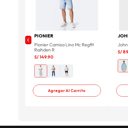
PIONIER
JOH
Pionier Camisa Lino Mc Regfit
John
Raihden R
S/
8
S/
149
.
90
Agregar Al Carrito