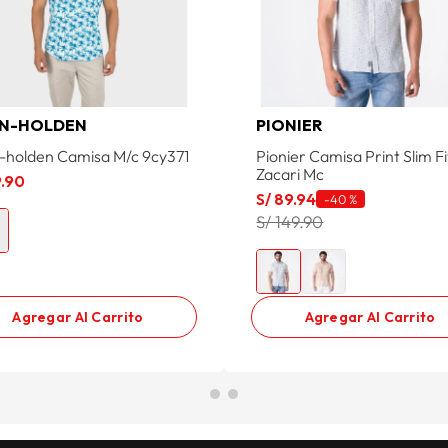
N-HOLDEN
PIONIER
-holden Camisa M/c 9cy371
Pionier Camisa Print Slim Fi
Zacari Mc
9
.
90
S/
89
.
94
-
40 %
S/ 149.90
Agregar Al Carrito
Agregar Al Carrito