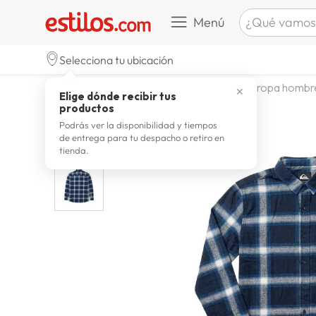
¿Qué vamos a b
Menú
TÉRMINOS M
Selecciona tu ubicación
celulare
1
.
moda y accesorios
hombre
ropa hombr
✕
Elige dónde recibir tus
zapatill
2
.
productos
zapatill
3
.
Podrás ver la disponibilidad y tiempos
de entrega para tu despacho o retiro en
moda
4
.
tienda.
zapatilla
5
.
tv
6
.
laptop
7
.
terrex
8
.
lavador
9
.
spider
10
.