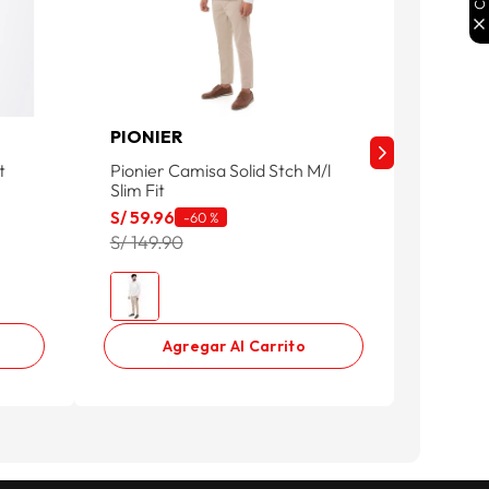
PIONIER
ESSEN
t
Pionier Camisa Solid Stch M/l
Camisa
Slim Fit
Essenc
S/
59
.
96
S/
90
.
9
-
60 %
S/ 149.90
S/ 129.
Agregar Al Carrito