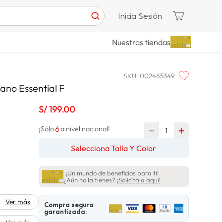
Inicia Sesión
Nuestras tiendas
SKU
:
002485349
ano Essential F
S/
199
.
00
6
－
＋
¡Sólo
a nivel nacional!
Selecciona Talla Y Color
¡Un mundo de beneficios para ti!
¿Aún no la tienes?
¡Solicítala aquí!
Ver más
Compra segura
garantizada: