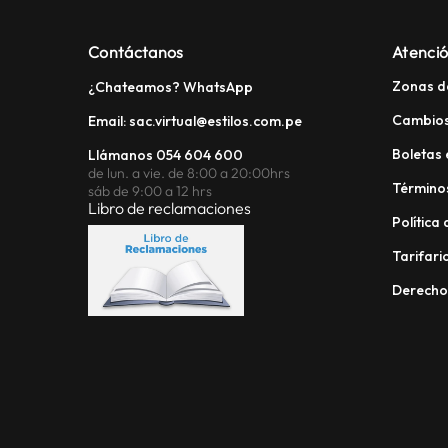
Contáctanos
Atenció
Zonas d
¿Chateamos? WhatsApp
Cambios
Email: sac.virtual@estilos.com.pe
Boletas 
Llámanos 054 604 600
de lun. a vie. de 8:00 a 20:00hrs
Términos
sáb de 9:00 a 12 hrs
Libro de reclamaciones
Política
Tarifario
Derech