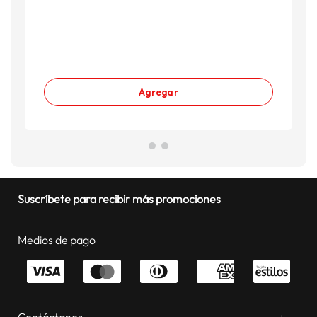
N
S
Agregar
Suscríbete para recibir más promociones
Medios de pago