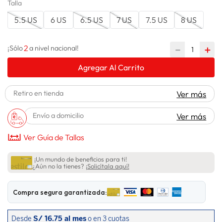
Talla
spiderman
10
.
5.5 US
6 US
6.5 US
7 US
7.5 US
8 US
2
－
＋
¡Sólo
a nivel nacional!
Agregar Al Carrito
Retiro en tienda
Ver más
Envío a domicilio
Ver más
Ver Guía de Tallas
¡Un mundo de beneficios para ti!
¿Aún no la tienes?
¡Solicítala aquí!
Compra segura garantizada: