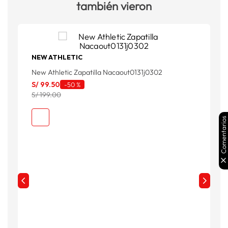
también vieron
NEW ATHLETIC
New Athletic Zapatilla Nacaout0131j0302
S/
99
.
50
-
50 %
S/ 199.00
Comentarios