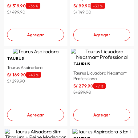
S/
319
.
90
S/
99
.
90
-
36 %
-
33 %
spiderman
10
.
S/ 499.90
S/ 149.00
Agregar
Agregar
TAURUS
TAURUS
Taurus Aspiradora
Taurus Licuadora Neosmart
S/
169
.
90
-
43 %
Professional
S/ 299.90
S/
279
.
90
-
7 %
S/ 299.90
Agregar
Agregar