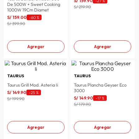
S/
159
.
90
-
27 %
De 500W + Sweet Cooking
S/ 219.90
1000W 19Cm Diamet
S/
159
.
00
-
60 %
S/ 399.90
Agregar
Agregar
TAURUS
TAURUS
Taurus Grill Mod. Asteria Ii
Taurus Plancha Geyser Eco
3000
S/
149
.
90
-
25 %
S/
149
.
90
-
17 %
S/ 199.90
S/ 179.90
Agregar
Agregar