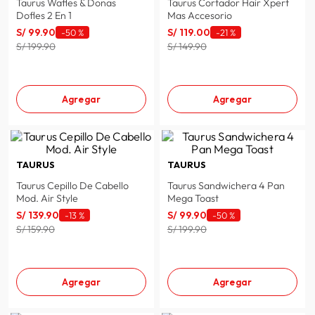
Taurus Wafles & Donas
Taurus Cortador Hair Xpert
Dofles 2 En 1
Mas Accesorio
S/
99
.
90
S/
119
.
00
-
50 %
-
21 %
S/ 199.90
S/ 149.90
Agregar
Agregar
TAURUS
TAURUS
Taurus Cepillo De Cabello
Taurus Sandwichera 4 Pan
Mod. Air Style
Mega Toast
S/
139
.
90
S/
99
.
90
-
13 %
-
50 %
S/ 159.90
S/ 199.90
Agregar
Agregar