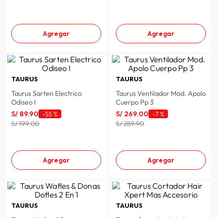
Agregar
Agregar
TAURUS
TAURUS
Taurus Sarten Electrico
Taurus Ventilador Mod. Apolo
Odiseo I
Cuerpo Pp 3
S/
89
.
90
S/
269
.
00
-
55 %
-
7 %
S/ 199.00
S/ 289.90
Agregar
Agregar
TAURUS
TAURUS