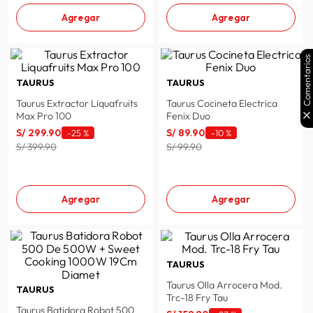
Agregar
Agregar
Comentarios
TAURUS
TAURUS
Taurus Extractor Liquafruits
Taurus Cocineta Electrica
Max Pro 100
Fenix Duo
S/
299
.
90
S/
89
.
90
-
25 %
-
10 %
S/ 399.90
S/ 99.90
Agregar
Agregar
TAURUS
Taurus Olla Arrocera Mod.
TAURUS
Trc-18 Fry Tau
Taurus Batidora Robot 500