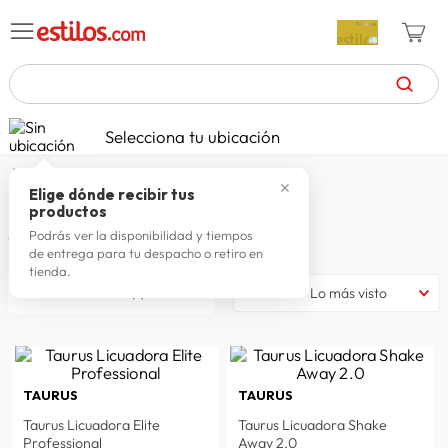
TÉRMINOS MÁS BUSCADOS
Selecciona tu ubicación
celulares
1
.
taurus
✕
zapatillas mujer
2
.
Elige dónde recibir tus
TAURUS
productos
zapatillas hombre
3
.
Podrás ver la disponibilidad y tiempos
71
productos
de entrega para tu despacho o retiro en
moda
4
.
tienda.
filtrar
Lo más visto
zapatillas
5
.
tv
6
.
laptop
7
.
TAURUS
TAURUS
terrex
8
.
Taurus Licuadora Elite
Taurus Licuadora Shake
lavadora
9
.
Professional
Away 2.0