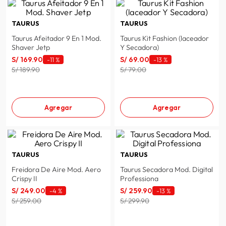
TAURUS
TAURUS
Taurus Afeitador 9 En 1 Mod.
Taurus Kit Fashion (laceador
Shaver Jetp
Y Secadora)
S/
169
.
90
S/
69
.
00
-
11 %
-
13 %
S/ 189.90
S/ 79.00
Agregar
Agregar
TAURUS
TAURUS
Freidora De Aire Mod. Aero
Taurus Secadora Mod. Digital
Crispy II
Professiona
S/
249
.
00
S/
259
.
90
-
4 %
-
13 %
S/ 259.00
S/ 299.90