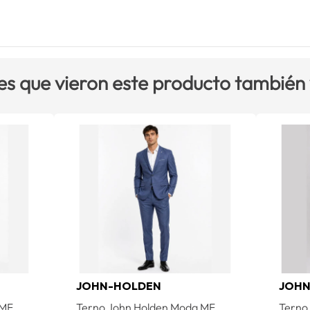
es que vieron este producto también
JOHN-HOLDEN
JOHN
 MF
Terno John Holden Moda MF
Terno