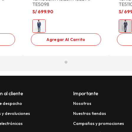
TE5098
TE511
S/
699
.
90
S/
69
Agregar Al Carrito
n al cliente
Importante
e despacho
Nosotros
 y devoluciones
Nuestras tiendas
electrónicas
Campañas y promociones