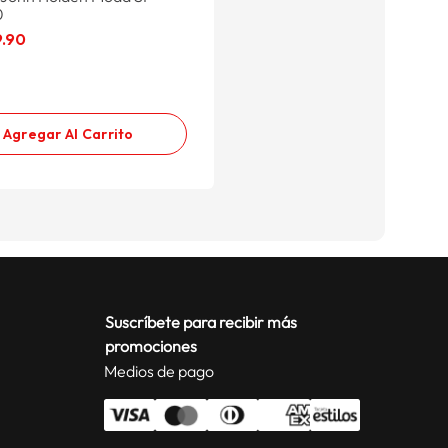
0
9
.
90
Agregar Al Carrito
Suscríbete para recibir más
promociones
Medios de pago