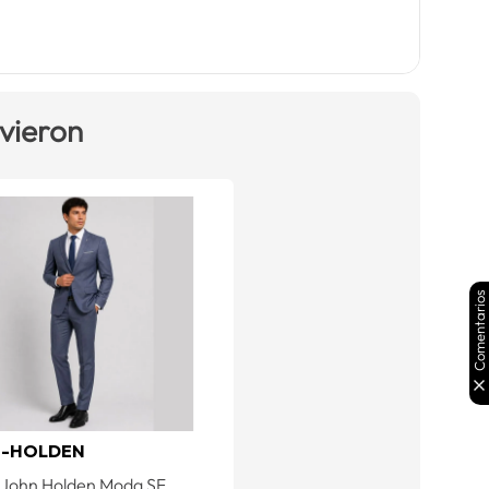
 vieron
Comentarios
-HOLDEN
 John Holden Moda SF