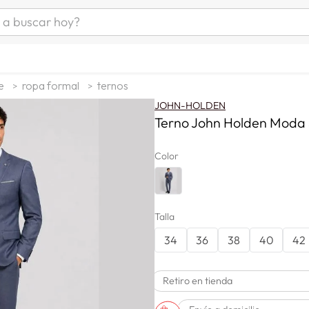
uscar hoy?
ÁS BUSCADOS
as mujer
e
ropa formal
ternos
s
JOHN-HOLDEN
as hombre
Terno John Holden Moda 
Color
s
Talla
34
36
38
40
42
man
Retiro en tienda
a