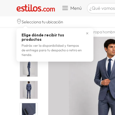
¿Qué vamos a b
Menú
TÉRMINOS M
Selecciona tu ubicación
zapatill
1
.
moda y accesorios
hombre
ropa hombr
✕
Elige dónde recibir tus
celulare
2
.
productos
zapatill
3
.
Podrás ver la disponibilidad y tiempos
de entrega para tu despacho o retiro en
moda
4
.
tienda.
zapatilla
5
.
tv
6
.
laptop
7
.
terrex
8
.
spider
9
.
lavador
10
.