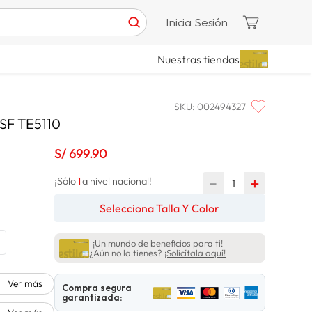
Inicia Sesión
Nuestras tiendas
SKU
:
002494327
SF TE5110
S/
699
.
90
1
－
＋
¡Sólo
a nivel nacional!
Selecciona Talla Y Color
¡Un mundo de beneficios para ti!
¿Aún no la tienes?
¡Solicítala aquí!
Ver más
Compra segura
garantizada: