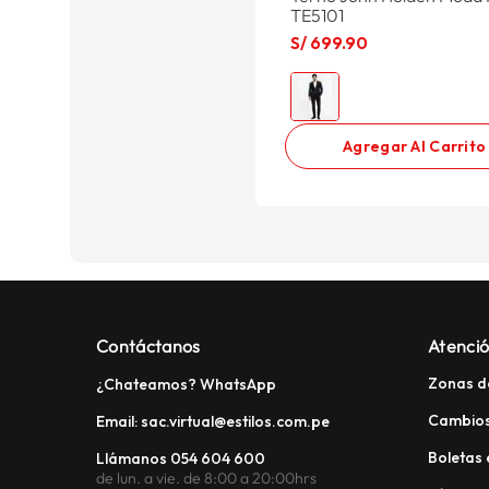
TE5101
S/
699
.
90
Agregar Al Carrito
Contáctanos
Atenció
Zonas d
¿Chateamos? WhatsApp
Cambios
Email: sac.virtual@estilos.com.pe
Boletas 
Llámanos 054 604 600
de lun. a vie. de 8:00 a 20:00hrs