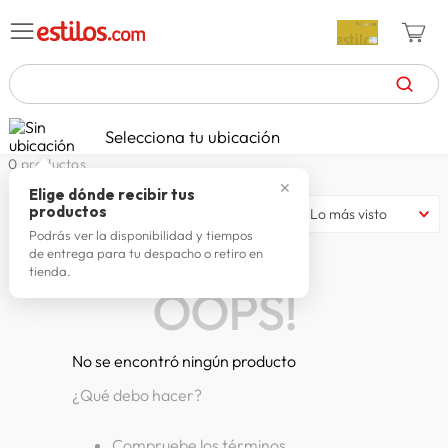
TÉRMINOS MÁS BUSCADOS
Selecciona tu ubicación
zapatillas mujer
1
.
0
productos
✕
celulares
2
.
Elige dónde recibir tus
productos
Lo más visto
zapatillas hombre
3
.
Podrás ver la disponibilidad y tiempos
de entrega para tu despacho o retiro en
moda
4
.
tienda.
OOPS!
zapatillas
5
.
tv
6
.
No se encontró ningún producto
laptop
7
.
¿Qué debo hacer?
terrex
8
.
spiderman
9
.
Compruebe los términos