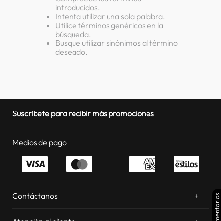
introducidos.
lavadora
10
.
Intenta utilizar una sola palabra.
Utilice términos genéricos en la
búsqueda.
Busque utilizar sinónimos al término
deseado.
Suscríbete para recibir más promociones
Medios de pago
Contáctanos
+
Comentarios
¿Chateamos? Whatsapp
atentos a tus consultas