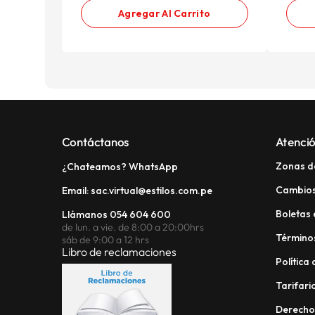
Agregar Al Carrito
Contáctanos
Atenció
Zonas d
¿Chateamos? WhatsApp
Cambios
Email: sac.virtual@estilos.com.pe
Boletas 
Llámanos 054 604 600
de lun. a vie. de 8:00 a 20:00hrs
Términos
sáb de 9:00 a 12 hrs
Libro de reclamaciones
Política
Tarifario
Derech