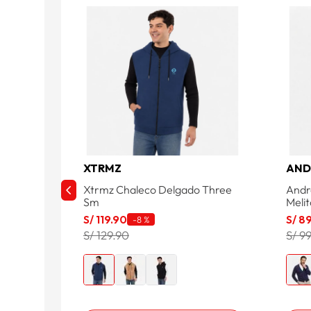
XTRMZ
AND
Xtrmz Chaleco Delgado Three
Andr
Sm
Meli
S/
119
.
90
S/
8
-
8 %
S/ 129.90
S/ 9