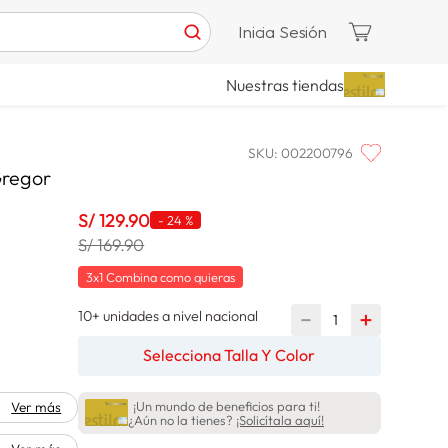
Inicia Sesión
Nuestras tiendas
SKU
:
002200796
Gregor
S/
129
.
90
-
24 %
S/ 169.90
3x1 Combina como quieras
10+ unidades a nivel nacional
－
＋
Selecciona Talla Y Color
¡Un mundo de beneficios para ti!
Ver más
¿Aún no la tienes?
¡Solicítala aquí!