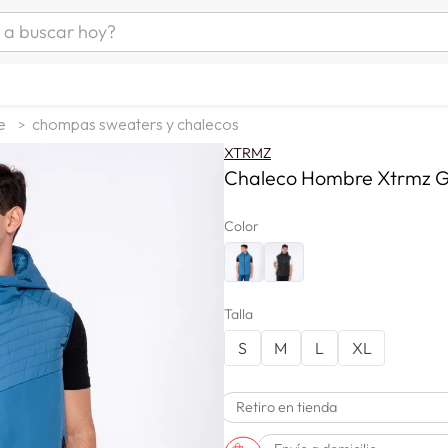
uscar hoy?
ÁS BUSCADOS
s
e
chompas sweaters y chalecos
as mujer
XTRMZ
as hombre
Chaleco Hombre Xtrmz 
Color
s
Talla
S
M
L
XL
a
Retiro en tienda
man