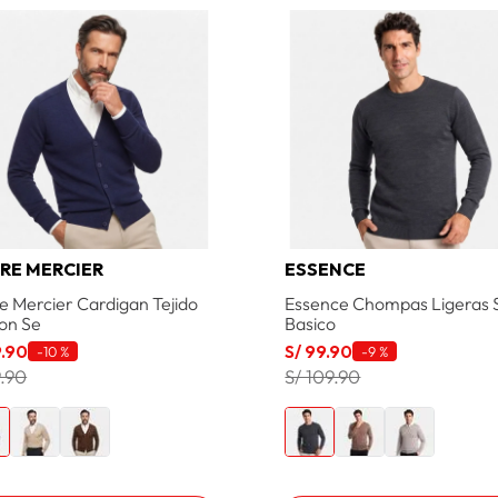
RE MERCIER
ESSENCE
e Mercier Cardigan Tejido
Essence Chompas Ligeras 
ton Se
Basico
9
.
90
S/
99
.
90
-
10 %
-
9 %
9.90
S/ 109.90