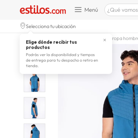
¿Qué vamos a b
Menú
TÉRMINOS M
Selecciona tu ubicación
celulare
1
.
moda y accesorios
hombre
ropa hombr
✕
Elige dónde recibir tus
zapatill
2
.
productos
zapatill
3
.
Podrás ver la disponibilidad y tiempos
de entrega para tu despacho o retiro en
moda
4
.
tienda.
zapatilla
5
.
tv
6
.
laptop
7
.
terrex
8
.
lavador
9
.
spider
10
.