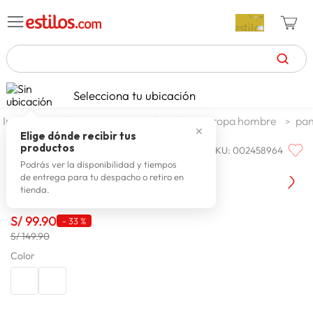
TÉRMINOS MÁS BUSCADOS
Selecciona tu ubicación
celulares
1
.
moda y accesorios
hombre
ropa hombre
pan
✕
zapatillas mujer
2
.
Elige dónde recibir tus
productos
SKU
:
002458964
XTRMZ
zapatillas hombre
3
.
Xtrmz Jean Regular Delio Sm
Podrás ver la disponibilidad y tiempos
de entrega para tu despacho o retiro en
moda
4
.
tienda.
zapatillas
5
.
S/
99
.
90
-
33 %
tv
6
.
S/ 149.90
laptop
Color
7
.
terrex
8
.
cocina
9
.