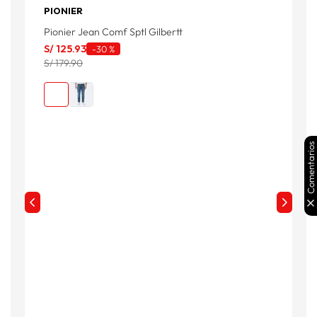
PIONIER
Pionier Jean Comf Sptl Gilbertt
H
S/
125
.
93
S
-
30 %
S/ 179.90
S
Comentarios