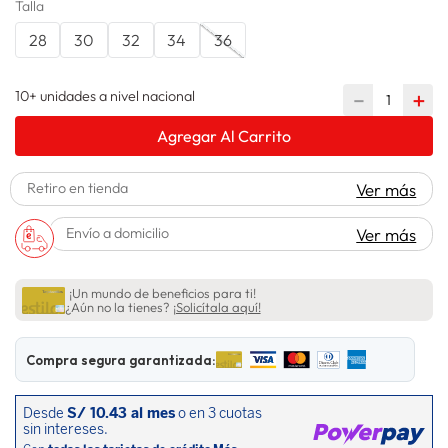
Talla
lavadora
10
.
28
30
32
34
36
10+ unidades a nivel nacional
－
＋
Agregar Al Carrito
Retiro en tienda
Ver más
Envío a domicilio
Ver más
¡Un mundo de beneficios para ti!
¿Aún no la tienes?
¡Solicítala aquí!
Compra segura garantizada: