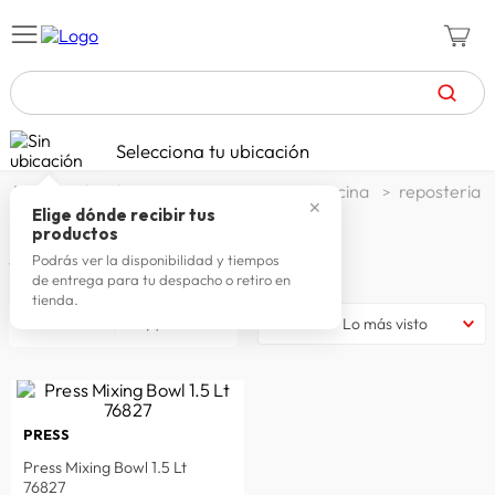
TÉRMINOS MÁS BUSCADOS
Selecciona tu ubicación
zapatillas mujer
1
.
decohogar menaje
menaje cocina
reposteria
✕
celulares
2
.
Elige dónde recibir tus
Bowls y asaderas
productos
zapatillas hombre
3
.
Podrás ver la disponibilidad y tiempos
1
producto
de entrega para tu despacho o retiro en
moda
4
.
tienda.
filtrar
Lo más visto
zapatillas
5
.
tv
6
.
terrex
7
.
PRESS
laptop
8
.
Press Mixing Bowl 1.5 Lt
spiderman
9
.
76827