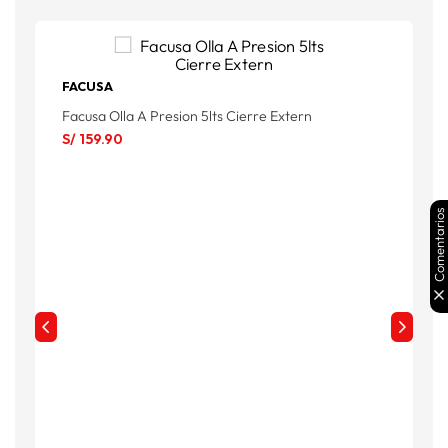
FACUSA
F
Facusa Olla A Presion 5lts Cierre Extern
U
S/
159
.
90
S
Comentarios