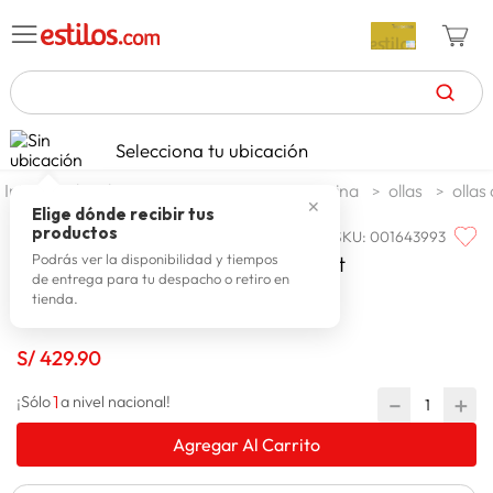
TÉRMINOS MÁS BUSCADOS
Selecciona tu ubicación
celulares
1
.
decohogar menaje
menaje cocina
ollas
ollas
✕
zapatillas mujer
2
.
Elige dónde recibir tus
productos
SKU
:
001643993
RECORD
zapatillas hombre
3
.
Record Olla Press.rec.pul.t/col.7 Lt
Podrás ver la disponibilidad y tiempos
de entrega para tu despacho o retiro en
moda
4
.
0264070246
tienda.
zapatillas
5
.
S/
429
.
90
tv
6
.
1
－
＋
laptop
¡Sólo
a nivel nacional!
7
.
terrex
8
.
Agregar Al Carrito
lavadora
9
.