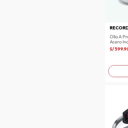
RECOR
Olla A Pr
Acero Ino
S/
599
.
9