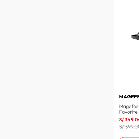
MAGEF
Magefesa
Favorite
S/
349
.
0
S/ 399.0