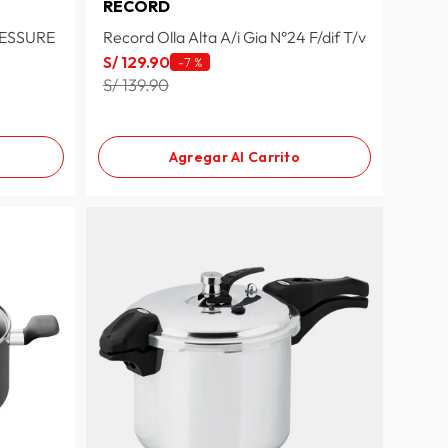
RECORD
ESSURE
Record Olla Alta A/i Gia N°24 F/dif T/v
S/
129
.
90
-
7 %
S/ 139.90
Agregar Al Carrito