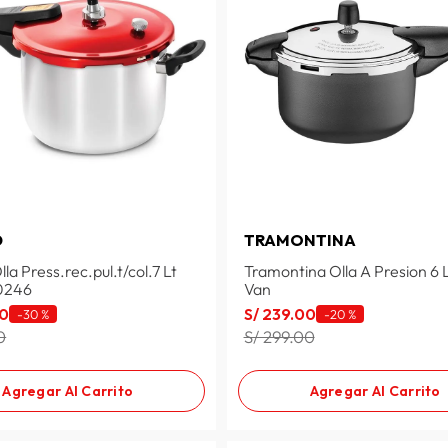
D
TRAMONTINA
la Press.rec.pul.t/col.7 Lt
Tramontina Olla A Presion 6 
0246
Van
0
S/
239
.
00
-
30 %
-
20 %
0
S/ 299.00
Agregar Al Carrito
Agregar Al Carrito