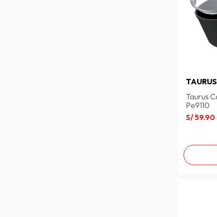
TAURU
Taurus C
Pe9110
S/
59
.
90