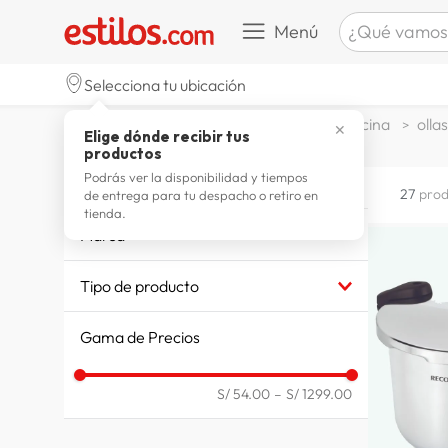
¿Qué vamos a b
Menú
TÉRMINOS M
Selecciona tu ubicación
zapatill
1
.
decohogar menaje
menaje cocina
ollas
✕
Elige dónde recibir tus
celulare
2
.
productos
zapatill
3
.
Podrás ver la disponibilidad y tiempos
OLLAS
27
prod
de entrega para tu despacho o retiro en
moda
4
.
tienda.
Marca
zapatilla
5
.
RECORD
tv
6
.
Tipo de producto
TRAMONTINA
laptop
7
.
TAURUS
OLLAS Y CACEROLAS
Gama de Precios
FACUSA
OLLAS A PRESION
terrex
8
.
T-FAL
spider
9
.
MAGEFESA
S/ 54.00
–
S/ 1299.00
ILKO
lavador
10
.
FAMILIA