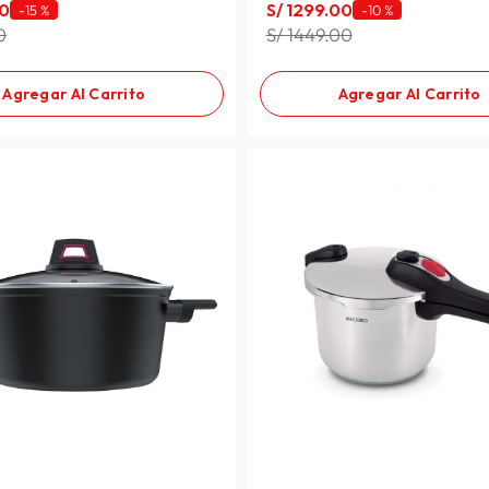
0
S/
1299
.
00
-
15 %
-
10 %
0
S/ 1449.00
Agregar Al Carrito
Agregar Al Carrito