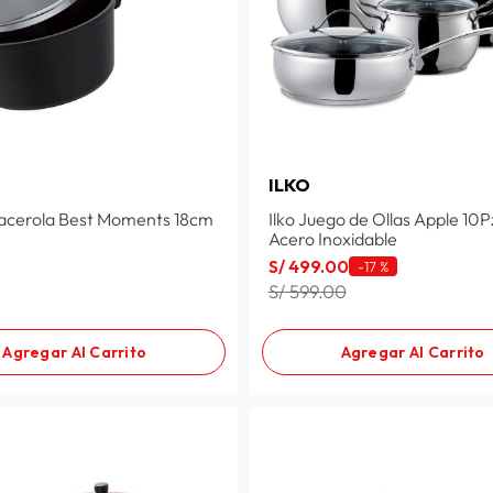
S
ILKO
acerola Best Moments 18cm
Ilko Juego de Ollas Apple 10P
Acero Inoxidable
S/
499
.
00
-
17 %
S/ 599.00
Agregar Al Carrito
Agregar Al Carrito