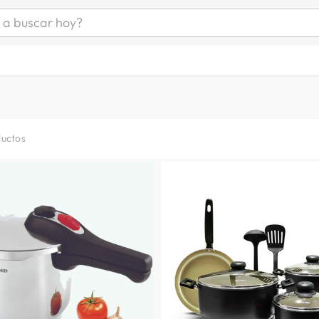
uscar hoy?
ÁS BUSCADOS
as mujer
s
as hombre
uctos
s
man
a