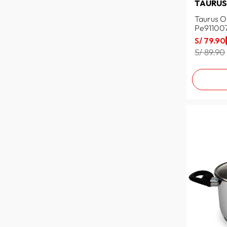
TAURU
Taurus O
Pe91100
S/
79
.
90
S/ 89.90