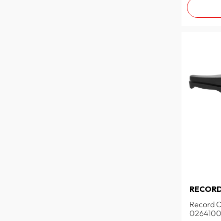
RECOR
Record Ol
026410