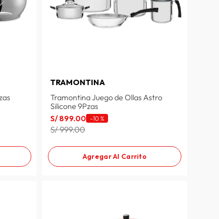
TRAMONTINA
zas
Tramontina Juego de Ollas Astro
Silicone 9Pzas
S/
899
.
00
-
10 %
S/ 999.00
Agregar Al Carrito