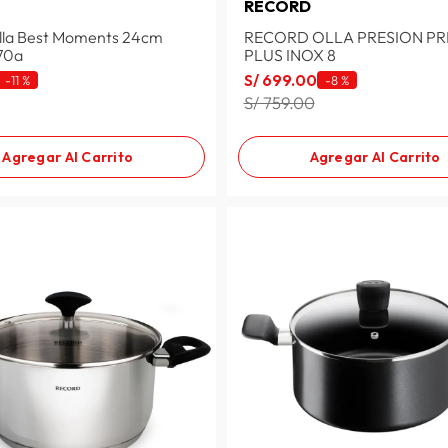
S
RECORD
lla Best Moments 24cm
RECORD OLLA PRESION PR
70a
PLUS INOX 8
S/
699
.
00
-
11 %
-
8 %
S/ 759.00
Agregar Al Carrito
Agregar Al Carrito