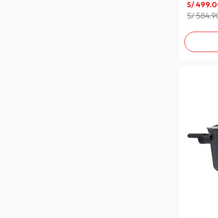
S/
499
.
0
S/ 584.9