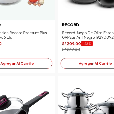
D
RECORD
esion Record Pressure Plus
Record Juego De Ollas Essent
x 6 Lts
09Pzas Ant Negro I929009
0
S/
209
.
00
-
22 %
S/ 269.00
Agregar Al Carrito
Agregar Al Carrito