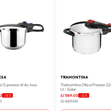
ESA
TRAMONTINA
 O.presion 6l Ac.inox
Tramontina Olla a Presion 2
Lt - Solar
0
S/
589
.
00
-
13 %
-
12 %
0
S/ 669.00