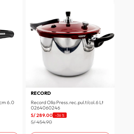
RECORD
2cm 6.0
Record Olla Press.rec.pul.t/col.6 Lt
0264060246
S/
289
.
00
-
36 %
S/ 454.90