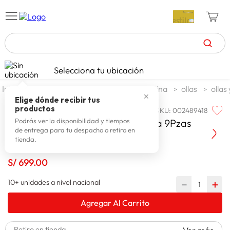
TÉRMINOS MÁS BUSCADOS
Selecciona tu ubicación
celulares
1
.
decohogar menaje
menaje cocina
ollas
ollas
✕
zapatillas mujer
2
.
Elige dónde recibir tus
productos
SKU
:
002489418
TRAMONTINA
zapatillas hombre
3
.
Tramontina Juego de Ollas Allegra 9Pzas
Podrás ver la disponibilidad y tiempos
de entrega para tu despacho o retiro en
moda
4
.
tienda.
zapatillas
5
.
S/
699
.
00
tv
6
.
10+ unidades a nivel nacional
－
＋
laptop
7
.
Agregar Al Carrito
terrex
8
.
lavadora
9
.
Retiro en tienda