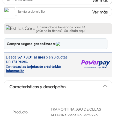
Ver más
spiderman
10
.
Envío a domicilio
Ver más
¡Un mundo de beneficios para ti!
¿Aún no la tienes?
¡Solicítala aquí!
Compra segura garantizada:
Características y descripción
TRAMONTINA JGO DE OLLAS
Producto:
ALLEGRA 9PZAS 65920/226