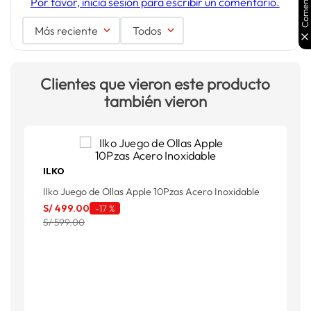
Comentarios
Por favor, inicia sesión para escribir un comentario.
Más reciente
Todos
Clientes que vieron este producto
también vieron
ILKO
Ilko Juego de Ollas Apple 10Pzas Acero Inoxidable
T
S
S/
499
.
00
-
17 %
S/ 599.00